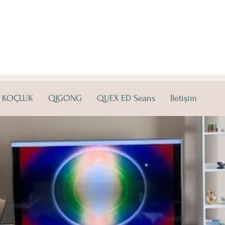
KOÇLUK
QIGONG
QUEX ED Seans
İletişim