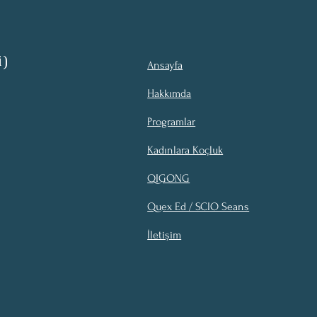
i)
Ansayfa
Hakkımda
Programlar
Kadınlara Koçluk
QIGONG
Quex Ed / SCIO Seans
İletişim