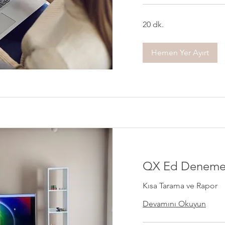
20 dk.
Hemen Yer Ayırt
QX Ed Deneme 
Kısa Tarama ve Rapor
Devamını Okuyun