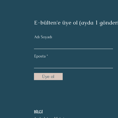
E-bülten'e üye ol (ayda 1 gönder
Adı Soyadı
Eposta
Üye ol
BİLGİ