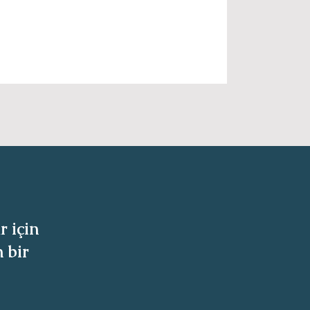
r için
 bir