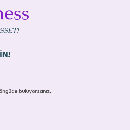
ness
SSET!
İN!
döngüde buluyorsanız,