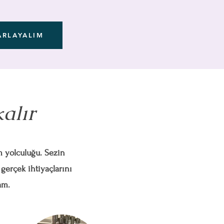
ARLAYALIM
kalır
im yolculuğu. Sezin
 gerçek ihtiyaçlarını
am.