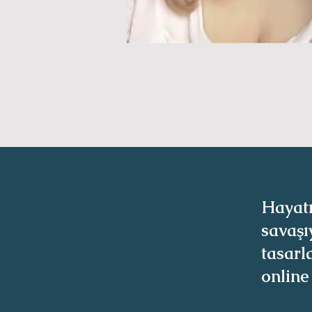
Hayatı
savaşı
tasarl
online