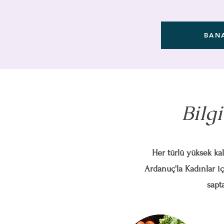
BAN
Bilg
Her türlü yüksek kal
Ardanuç'la Kadınlar iç
sapt