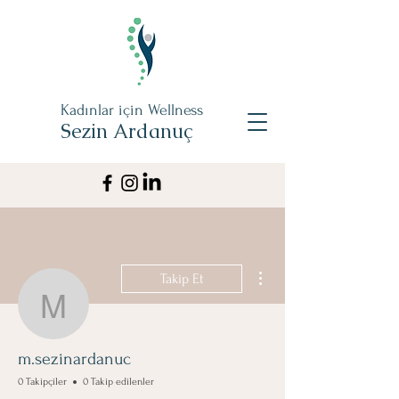
Kadınlar için Wellness
Sezin Ardanuç
Diğer Eylemler
Takip Et
m.sezinardanuc
m.sezinardanuc
0 Takipçiler
0 Takip edilenler