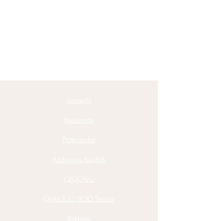
Ansayfa
Hakkımda
Programlar
Kadınlara Koçluk
QIGONG
Quex Ed / SCIO Seans
İletişim