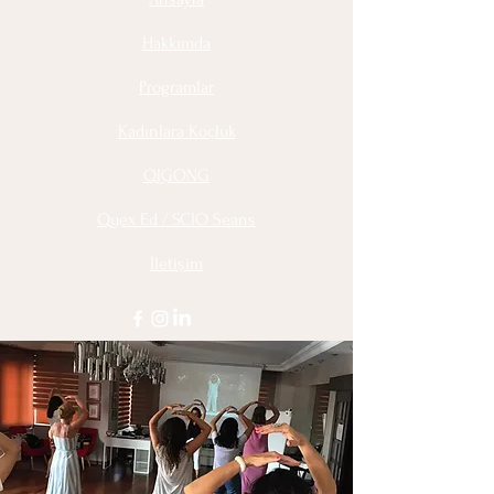
to build trust and reassure your
customers that they can buy from you
Hakkımda
with confidence.
Programlar
Kadınlara Koçluk
QIGONG
Quex Ed / SCIO Seans
İletişim