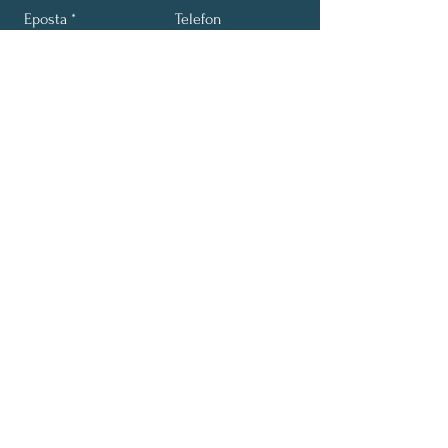
Eposta
Telefon
Gönder
E-bülten'e üye ol (ayda 1
gönderi)
Adı Soyadı