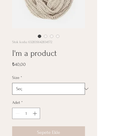
Stok kodu: 632835642834572
I'm a product
Fiyat
₺40,00
Size
*
Adet
*
Sepete Ekle