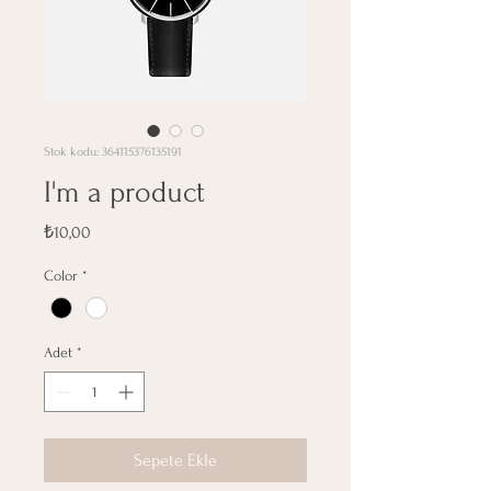
Stok kodu: 364115376135191
I'm a product
Fiyat
₺10,00
Color
*
Adet
*
Sepete Ekle