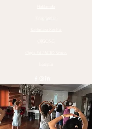
to build trust and reassure your
customers that they can buy from you
Hakkımda
with confidence.
Programlar
Kadınlara Koçluk
QIGONG
Quex Ed / SCIO Seans
İletişim