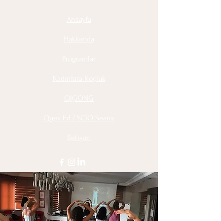
Ansayfa
Hakkımda
Programlar
Kadınlara Koçluk
QIGONG
Quex Ed / SCIO Seans
İletişim